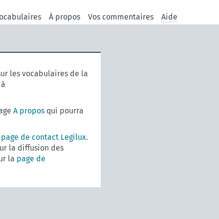
ocabulaires
À propos
Vos commentaires
Aide
ur les vocabulaires de la
 à
page
A propos
qui pourra
a
page de contact Legilux
.
r la diffusion des
ur la
page de