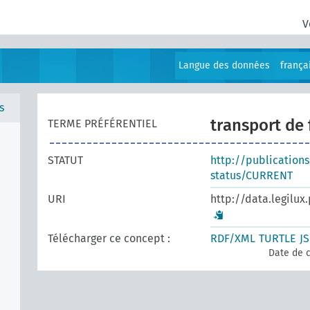
V
Langue des données
frança
s
transport de
TERME PRÉFÉRENTIEL
STATUT
http://publication
status/CURRENT
URI
http://data.legilux
Télécharger ce concept :
RDF/XML
TURTLE
J
Date de c