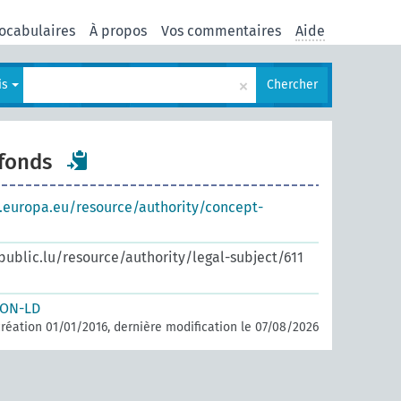
ocabulaires
À propos
Vos commentaires
Aide
×
is
Chercher
 fonds
s.europa.eu/resource/authority/concept-
.public.lu/resource/authority/legal-subject/611
SON-LD
réation 01/01/2016, dernière modification le 07/08/2026