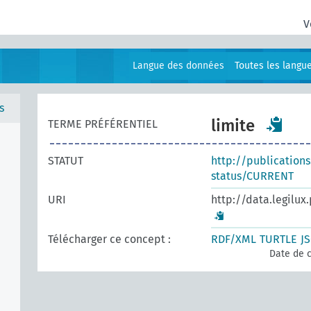
V
Langue des données
Toutes les langu
s
limite
TERME PRÉFÉRENTIEL
STATUT
http://publication
status/CURRENT
URI
http://data.legilux
Télécharger ce concept :
RDF/XML
TURTLE
J
Date de c