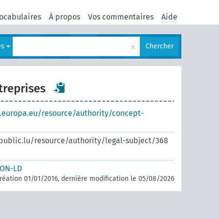
ocabulaires
À propos
Vos commentaires
Aide
×
es
Chercher
treprises
s.europa.eu/resource/authority/concept-
.public.lu/resource/authority/legal-subject/368
SON-LD
réation 01/01/2016, dernière modification le 05/08/2026