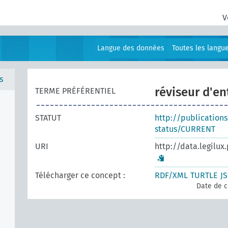
V
Langue des données
Toutes les langu
s
réviseur d'en
TERME PRÉFÉRENTIEL
STATUT
http://publication
status/CURRENT
URI
http://data.legilux
Télécharger ce concept :
RDF/XML
TURTLE
J
Date de c