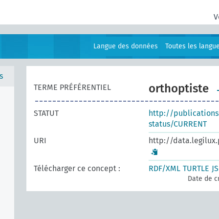
V
Langue des données
Toutes les langu
s
orthoptiste
TERME PRÉFÉRENTIEL
STATUT
http://publication
status/CURRENT
URI
http://data.legilux
Télécharger ce concept :
RDF/XML
TURTLE
J
Date de c