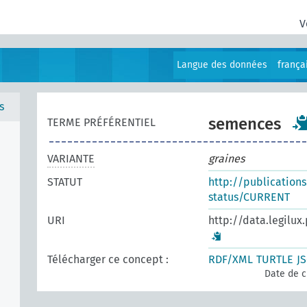
V
Langue des données
frança
s
semences
TERME PRÉFÉRENTIEL
VARIANTE
graines
STATUT
http://publication
status/CURRENT
URI
http://data.legilux
Télécharger ce concept :
RDF/XML
TURTLE
J
Date de c