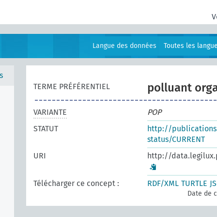
V
Langue des données
Toutes les langu
s
polluant org
TERME PRÉFÉRENTIEL
VARIANTE
POP
STATUT
http://publication
status/CURRENT
URI
http://data.legilux
Télécharger ce concept :
RDF/XML
TURTLE
J
Date de c