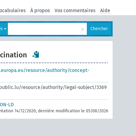
ocabulaires
À propos
Vos commentaires
Aide
×
is
Chercher
ccination
s.europa.eu/resource/authority/concept-
.public.lu/resource/authority/legal-subject/3369
SON-LD
réation 14/12/2020, dernière modification le 05/08/2026