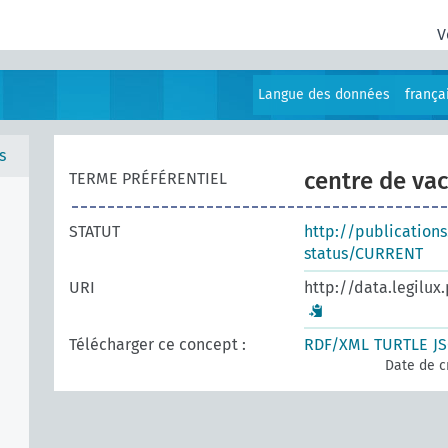
V
Langue des données
frança
s
centre de va
TERME PRÉFÉRENTIEL
STATUT
http://publication
status/CURRENT
URI
http://data.legilux
Télécharger ce concept :
RDF/XML
TURTLE
J
Date de c