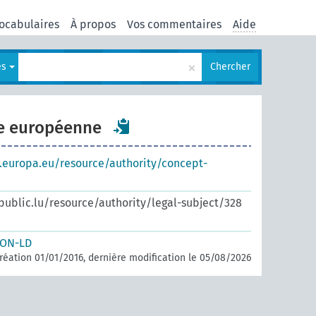
ocabulaires
À propos
Vos commentaires
Aide
×
es
Chercher
le européenne
s.europa.eu/resource/authority/concept-
.public.lu/resource/authority/legal-subject/328
SON-LD
réation 01/01/2016, dernière modification le 05/08/2026