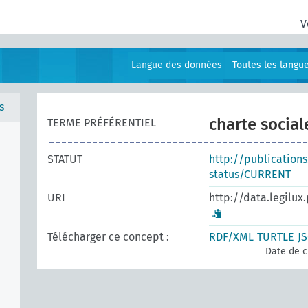
V
Langue des données
Toutes les langu
s
charte socia
TERME PRÉFÉRENTIEL
STATUT
http://publication
status/CURRENT
URI
http://data.legilux
Télécharger ce concept :
RDF/XML
TURTLE
J
Date de c