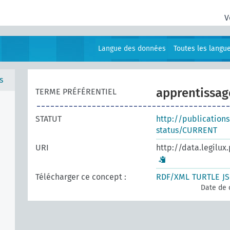
V
Langue des données
Toutes les langu
s
apprentissa
TERME PRÉFÉRENTIEL
STATUT
http://publication
status/CURRENT
URI
http://data.legilux
Télécharger ce concept :
RDF/XML
TURTLE
J
Date de 