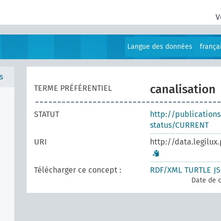
V
Langue des données
frança
s
canalisation
TERME PRÉFÉRENTIEL
STATUT
http://publication
status/CURRENT
URI
http://data.legilux
Télécharger ce concept :
RDF/XML
TURTLE
J
Date de c