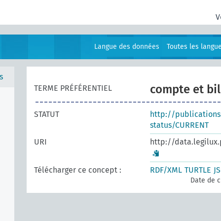
V
Langue des données
Toutes les langu
s
compte et bi
TERME PRÉFÉRENTIEL
STATUT
http://publication
status/CURRENT
URI
http://data.legilux
Télécharger ce concept :
RDF/XML
TURTLE
J
Date de c