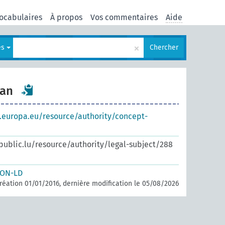
ocabulaires
À propos
Vos commentaires
Aide
×
es
Chercher
lan
s.europa.eu/resource/authority/concept-
.public.lu/resource/authority/legal-subject/288
SON-LD
réation 01/01/2016, dernière modification le 05/08/2026