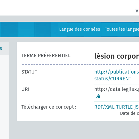
V
Langue des données
Toutes les langu
s
lésion corpor
TERME PRÉFÉRENTIEL
STATUT
http://publication
status/CURRENT
URI
http://data.legilux
Télécharger ce concept :
RDF/XML
TURTLE
J
Date de c