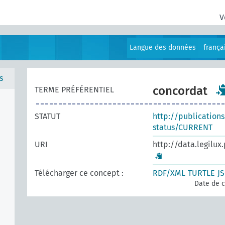
V
Langue des données
frança
s
concordat
TERME PRÉFÉRENTIEL
STATUT
http://publication
status/CURRENT
URI
http://data.legilux
Télécharger ce concept :
RDF/XML
TURTLE
J
Date de c