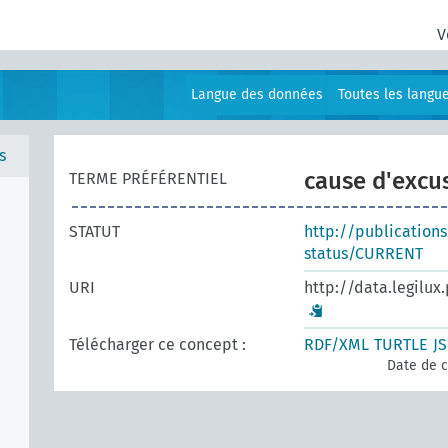
V
Langue des données
Toutes les langu
s
cause d'excu
TERME PRÉFÉRENTIEL
STATUT
http://publication
status/CURRENT
URI
http://data.legilux
Télécharger ce concept :
RDF/XML
TURTLE
J
Date de c