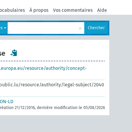
ocabulaires
À propos
Vos commentaires
Aide
×
es
Chercher
se
s.europa.eu/resource/authority/concept-
.public.lu/resource/authority/legal-subject/2040
SON-LD
réation 21/12/2016, dernière modification le 05/08/2026