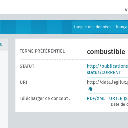
V
Langue des données
frança
s
combustible
TERME PRÉFÉRENTIEL
STATUT
http://publication
status/CURRENT
URI
http://data.legilux
Télécharger ce concept :
RDF/XML
TURTLE
J
Date de c