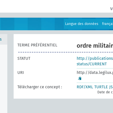
V
Langue des données
frança
s
ordre militai
TERME PRÉFÉRENTIEL
STATUT
http://publication
status/CURRENT
URI
http://data.legilux
Télécharger ce concept :
RDF/XML
TURTLE
J
Date de c