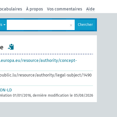
ocabulaires
À propos
Vos commentaires
Aide
×
is
Chercher
re
s.europa.eu/resource/authority/concept-
.public.lu/resource/authority/legal-subject/1490
SON-LD
réation 01/01/2016, dernière modification le 05/08/2026