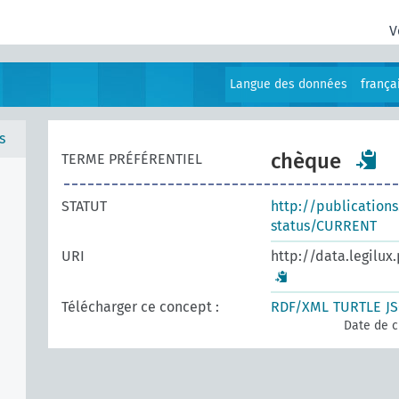
V
Langue des données
frança
s
chèque
TERME PRÉFÉRENTIEL
STATUT
http://publication
status/CURRENT
URI
http://data.legilux
Télécharger ce concept :
RDF/XML
TURTLE
J
Date de c