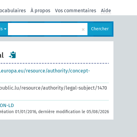
ocabulaires
À propos
Vos commentaires
Aide
×
is
Chercher
al
s.europa.eu/resource/authority/concept-
.public.lu/resource/authority/legal-subject/1470
SON-LD
réation 01/01/2016, dernière modification le 05/08/2026