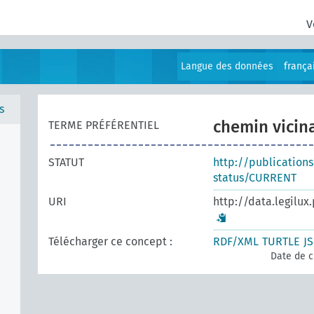
V
Langue des données
frança
s
chemin vicin
TERME PRÉFÉRENTIEL
STATUT
http://publication
status/CURRENT
URI
http://data.legilux
Télécharger ce concept :
RDF/XML
TURTLE
J
Date de c