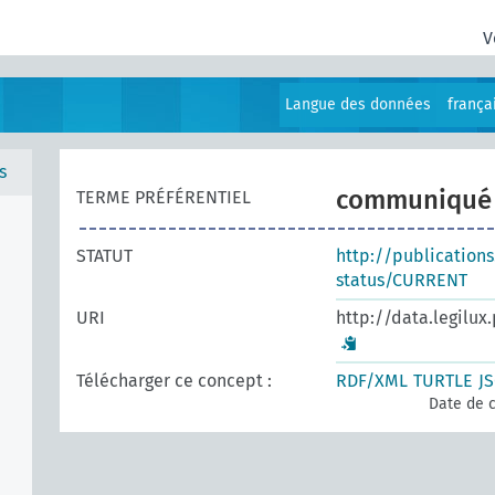
V
Langue des données
frança
s
communiqué
TERME PRÉFÉRENTIEL
STATUT
http://publication
status/CURRENT
URI
http://data.legilux
Télécharger ce concept :
RDF/XML
TURTLE
J
Date de c