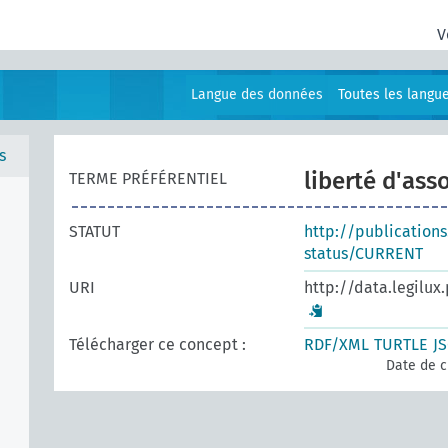
V
Langue des données
Toutes les langu
s
liberté d'ass
TERME PRÉFÉRENTIEL
STATUT
http://publication
status/CURRENT
URI
http://data.legilux
Télécharger ce concept :
RDF/XML
TURTLE
J
Date de c