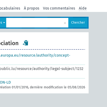
ocabulaires
À propos
Vos commentaires
Aide
×
es
Chercher
ociation
s.europa.eu/resource/authority/concept-
.public.lu/resource/authority/legal-subject/1232
SON-LD
réation 01/01/2016, dernière modification le 05/08/2026