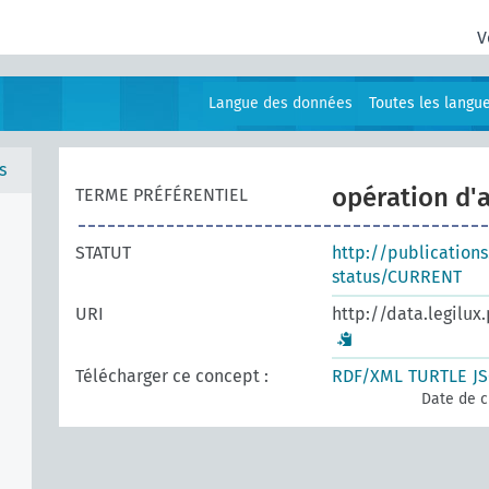
V
Langue des données
Toutes les langu
s
opération d'
TERME PRÉFÉRENTIEL
STATUT
http://publication
status/CURRENT
URI
http://data.legilux
Télécharger ce concept :
RDF/XML
TURTLE
J
Date de c