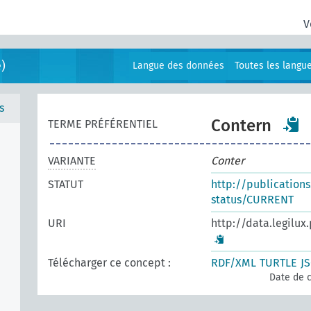
V
)
Langue des données
Toutes les langu
s
Contern
TERME PRÉFÉRENTIEL
VARIANTE
Conter
STATUT
http://publication
status/CURRENT
URI
http://data.legilux
Télécharger ce concept :
RDF/XML
TURTLE
J
Date de c