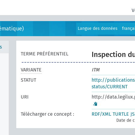
V
ématique)
Langue des données
frança
s
Inspection du
TERME PRÉFÉRENTIEL
VARIANTE
ITM
STATUT
http://publication
status/CURRENT
URI
http://data.legilux
Télécharger ce concept :
RDF/XML
TURTLE
J
Date de c