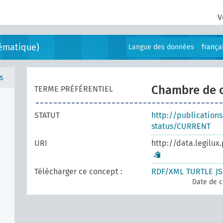
V
ématique)
Langue des données
frança
s
Chambre de 
TERME PRÉFÉRENTIEL
STATUT
http://publication
status/CURRENT
URI
http://data.legilux
Télécharger ce concept :
RDF/XML
TURTLE
J
Date de c