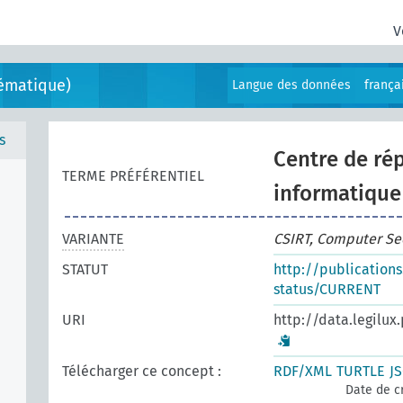
V
ématique)
Langue des données
frança
s
Centre de rép
TERME PRÉFÉRENTIEL
informatique
VARIANTE
CSIRT, Computer Se
STATUT
http://publication
status/CURRENT
URI
http://data.legilux
Télécharger ce concept :
RDF/XML
TURTLE
J
Date de c