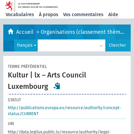
Vocabulaires
À propos
Vos commentaires
Aide
Accueil
>
Organisations (classement thématique)
×
français
Chercher
TERME PRÉFÉRENTIEL
Kultur | lx – Arts Council
Luxembourg
STATUT
http://publications.europa.eu/resource/authority/concept-
status/CURRENT
URI
http://data.legilux.public.lu/resource/authority/legal-