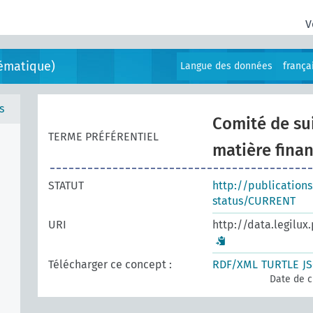
V
ématique)
Langue des données
frança
s
Comité de sui
TERME PRÉFÉRENTIEL
matière finan
STATUT
http://publication
status/CURRENT
URI
http://data.legilux
Télécharger ce concept :
RDF/XML
TURTLE
J
Date de c