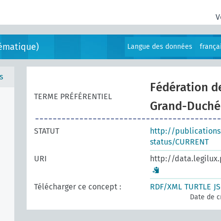
V
ématique)
Langue des données
frança
s
Fédération d
TERME PRÉFÉRENTIEL
Grand-Duché
STATUT
http://publication
status/CURRENT
URI
http://data.legilux
Télécharger ce concept :
RDF/XML
TURTLE
J
Date de c