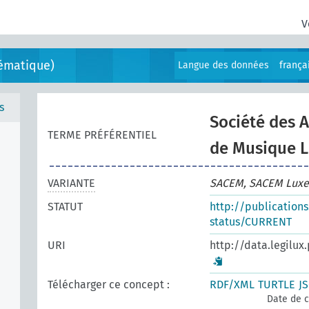
V
ématique)
Langue des données
frança
s
Société des 
TERME PRÉFÉRENTIEL
de Musique 
VARIANTE
SACEM, SACEM Lux
STATUT
http://publication
status/CURRENT
URI
http://data.legilux
Télécharger ce concept :
RDF/XML
TURTLE
J
Date de c