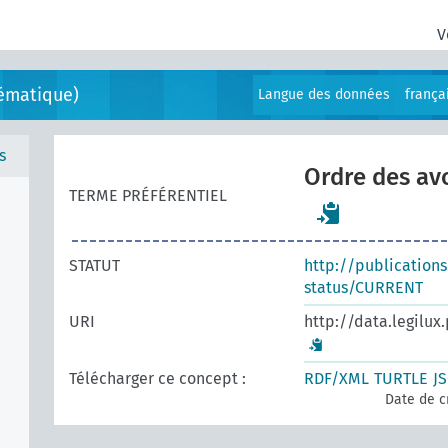
V
ématique)
Langue des données
frança
s
Ordre des av
TERME PRÉFÉRENTIEL
STATUT
http://publication
status/CURRENT
URI
http://data.legilux
Télécharger ce concept :
RDF/XML
TURTLE
J
Date de c