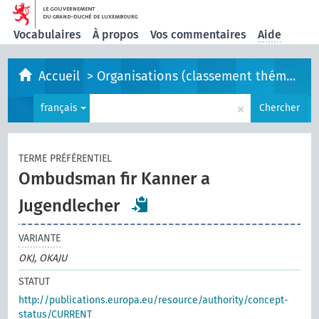
Vocabulaires
À propos
Vos commentaires
Aide
Accueil
>
Organisations (classement thématique)
×
français
Chercher
TERME PRÉFÉRENTIEL
Ombudsman fir Kanner a
Jugendlecher
VARIANTE
OKJ, OKAJU
STATUT
http://publications.europa.eu/resource/authority/concept-
status/CURRENT