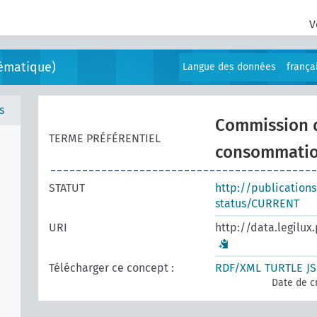
V
ématique)
Langue des données
frança
s
Commission de
TERME PRÉFÉRENTIEL
consommati
STATUT
http://publication
status/CURRENT
URI
http://data.legilux
Télécharger ce concept :
RDF/XML
TURTLE
J
Date de c