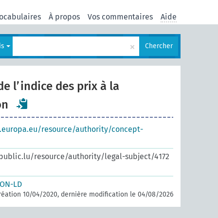
ocabulaires
À propos
Vos commentaires
Aide
×
is
Chercher
 l’indice des prix à la
on
s.europa.eu/resource/authority/concept-
.public.lu/resource/authority/legal-subject/4172
SON-LD
réation 10/04/2020, dernière modification le 04/08/2026