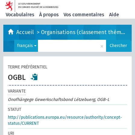
Vocabulaires
À propos
Vos commentaires
Aide
Accueil
>
Organisations (classement thématique)
×
français
Chercher
TERME PRÉFÉRENTIEL
OGBL
VARIANTE
Onofhängege Gewerkschaftsbond Lëtzebuerg, OGB-L
STATUT
http://publications.europa.eu/resource/authority/concept-
status/CURRENT
URI