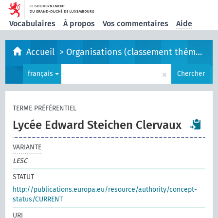
Vocabulaires
À propos
Vos commentaires
Aide
Accueil
>
Organisations (classement thématique)
×
français
Chercher
TERME PRÉFÉRENTIEL
Lycée Edward Steichen Clervaux
VARIANTE
LESC
STATUT
http://publications.europa.eu/resource/authority/concept-
status/CURRENT
URI