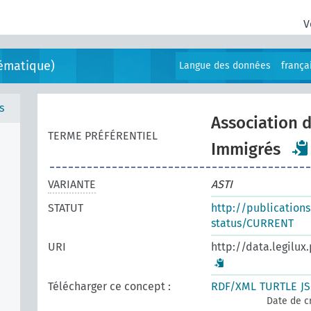
V
ématique)
Langue des données
frança
s
Association d
TERME PRÉFÉRENTIEL
Immigrés
VARIANTE
ASTI
STATUT
http://publication
status/CURRENT
URI
http://data.legilux
Télécharger ce concept :
RDF/XML
TURTLE
J
Date de c