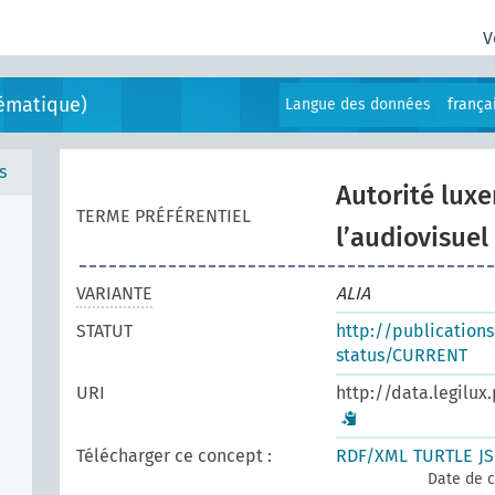
V
ématique)
Langue des données
frança
s
Autorité lux
TERME PRÉFÉRENTIEL
l’audiovisuel
VARIANTE
ALIA
STATUT
http://publication
status/CURRENT
URI
http://data.legilux
Télécharger ce concept :
RDF/XML
TURTLE
J
Date de c