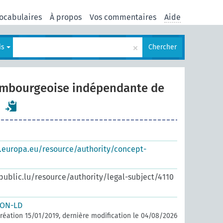
ocabulaires
À propos
Vos commentaires
Aide
×
is
Chercher
embourgeoise indépendante de
s.europa.eu/resource/authority/concept-
.public.lu/resource/authority/legal-subject/4110
SON-LD
réation 15/01/2019, dernière modification le 04/08/2026