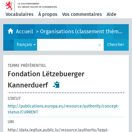
Vocabulaires
À propos
Vos commentaires
Aide
Accueil
>
Organisations (classement thématique)
×
français
Chercher
TERME PRÉFÉRENTIEL
Fondation Lëtzebuerger
Kannerduerf
STATUT
http://publications.europa.eu/resource/authority/concept-
status/CURRENT
URI
http://data.legilux.public.lu/resource/authority/legal-