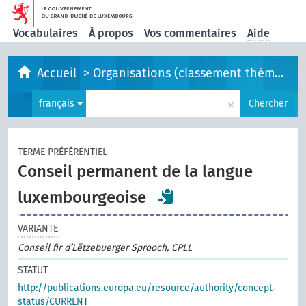
Vocabulaires
À propos
Vos commentaires
Aide
Accueil
>
Organisations (classement thématique)
×
français
Chercher
TERME PRÉFÉRENTIEL
Conseil permanent de la langue
luxembourgeoise
VARIANTE
Conseil fir d’Lëtzebuerger Sprooch, CPLL
STATUT
http://publications.europa.eu/resource/authority/concept-
status/CURRENT