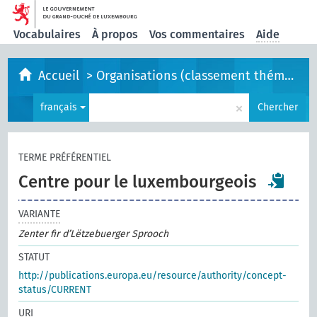
Vocabulaires
À propos
Vos commentaires
Aide
Accueil
>
Organisations (classement thématique)
×
français
Chercher
TERME PRÉFÉRENTIEL
Centre pour le luxembourgeois
VARIANTE
Zenter fir d’Lëtzebuerger Sprooch
STATUT
http://publications.europa.eu/resource/authority/concept-
status/CURRENT
URI