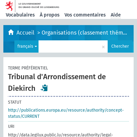
Vocabulaires
À propos
Vos commentaires
Aide
Accueil
>
Organisations (classement thématique)
×
français
Chercher
TERME PRÉFÉRENTIEL
Tribunal d'Arrondissement de
Diekirch
STATUT
http://publications.europa.eu/resource/authority/concept-
status/CURRENT
URI
http://data.legilux.public.lu/resource/authority/legal-