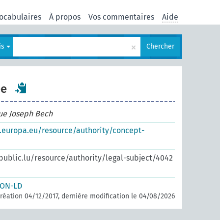
ocabulaires
À propos
Vos commentaires
Aide
×
is
Chercher
ée
que Joseph Bech
s.europa.eu/resource/authority/concept-
.public.lu/resource/authority/legal-subject/4042
SON-LD
réation 04/12/2017, dernière modification le 04/08/2026