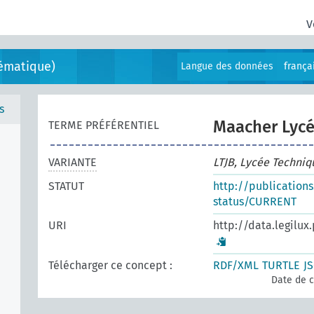
V
ématique)
Langue des données
frança
s
Maacher Lyc
TERME PRÉFÉRENTIEL
VARIANTE
LTJB, Lycée Techni
STATUT
http://publication
status/CURRENT
URI
http://data.legilux
Télécharger ce concept :
RDF/XML
TURTLE
J
Date de c