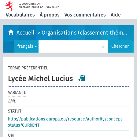
Vocabulaires
À propos
Vos commentaires
Aide
Accueil
>
Organisations (classement thématique)
×
français
Chercher
TERME PRÉFÉRENTIEL
Lycée Michel Lucius
VARIANTE
LML
STATUT
http://publications.europa.eu/resource/authority/concept-
status/CURRENT
URI