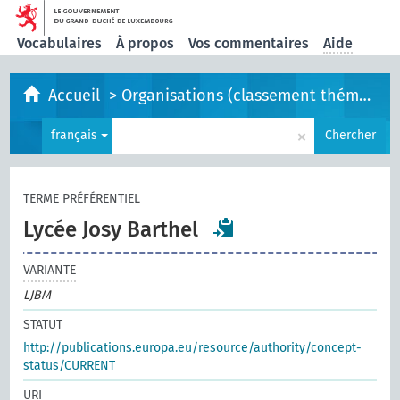
Vocabulaires
À propos
Vos commentaires
Aide
Accueil
>
Organisations (classement thématique)
×
français
Chercher
TERME PRÉFÉRENTIEL
Lycée Josy Barthel
VARIANTE
LJBM
STATUT
http://publications.europa.eu/resource/authority/concept-
status/CURRENT
URI