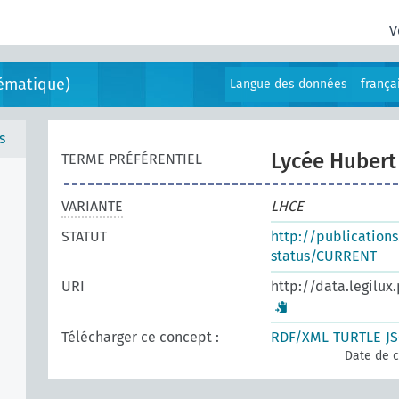
V
ématique)
Langue des données
frança
s
Lycée Hubert
TERME PRÉFÉRENTIEL
VARIANTE
LHCE
STATUT
http://publication
status/CURRENT
URI
http://data.legilux
Télécharger ce concept :
RDF/XML
TURTLE
J
Date de c