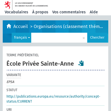
Vocabulaires
À propos
Vos commentaires
Aide
Accueil
>
Organisations (classement thématique)
×
français
Chercher
TERME PRÉFÉRENTIEL
École Privée Sainte-Anne
VARIANTE
EPSA
STATUT
http://publications.europa.eu/resource/authority/concept-
status/CURRENT
URI