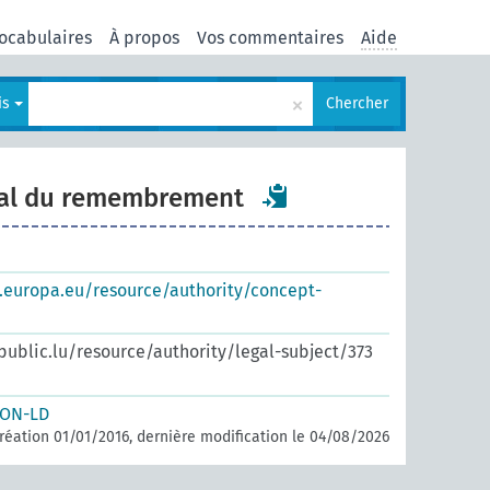
ocabulaires
À propos
Vos commentaires
Aide
×
is
Chercher
nal du remembrement
s.europa.eu/resource/authority/concept-
.public.lu/resource/authority/legal-subject/373
SON-LD
réation 01/01/2016, dernière modification le 04/08/2026