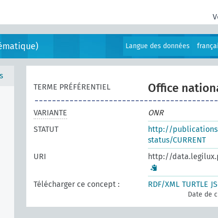
V
ématique)
Langue des données
frança
s
Office natio
TERME PRÉFÉRENTIEL
VARIANTE
ONR
STATUT
http://publication
status/CURRENT
URI
http://data.legilux
Télécharger ce concept :
RDF/XML
TURTLE
J
Date de c