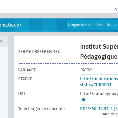
V
ématique)
Langue des données
frança
s
Institut Supé
TERME PRÉFÉRENTIEL
Pédagogique
VARIANTE
ISERP
STATUT
http://publication
status/CURRENT
URI
http://data.legilux
Télécharger ce concept :
RDF/XML
TURTLE
J
Date de c