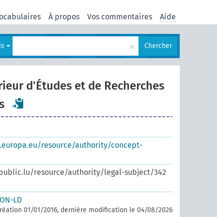
ocabulaires
À propos
Vos commentaires
Aide
×
is
Chercher
rieur d'Études et de Recherches
s
s.europa.eu/resource/authority/concept-
.public.lu/resource/authority/legal-subject/342
SON-LD
réation 01/01/2016, dernière modification le 04/08/2026