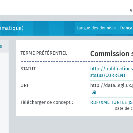
V
ématique)
Langue des données
frança
s
Commission s
TERME PRÉFÉRENTIEL
STATUT
http://publication
status/CURRENT
URI
http://data.legilux
Télécharger ce concept :
RDF/XML
TURTLE
J
Date de c