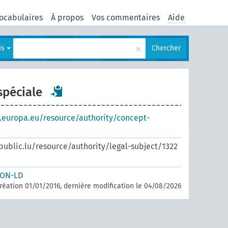
ocabulaires
À propos
Vos commentaires
Aide
×
is
Chercher
péciale
s.europa.eu/resource/authority/concept-
.public.lu/resource/authority/legal-subject/1322
SON-LD
réation 01/01/2016, dernière modification le 04/08/2026