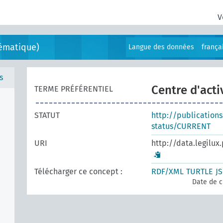
V
ématique)
Langue des données
frança
s
Centre d'acti
TERME PRÉFÉRENTIEL
STATUT
http://publication
status/CURRENT
URI
http://data.legilux
Télécharger ce concept :
RDF/XML
TURTLE
J
Date de c